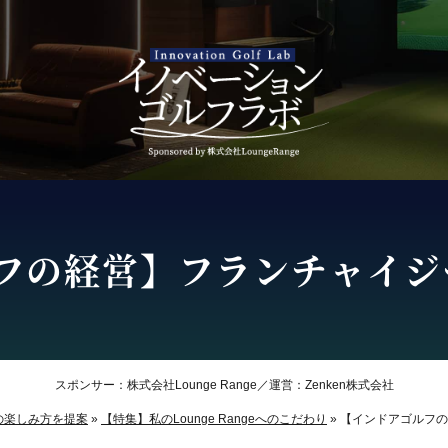
フの経営】フランチャイジ
スポンサー：株式会社Lounge Range／運営：Zenken株式会社
の楽しみ方を提案
»
【特集】私のLounge Rangeへのこだわり
»
【インドアゴルフの