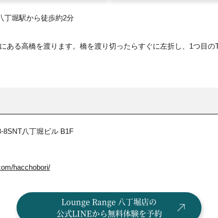
八丁堀駅から徒歩約2分
ある高橋を渡ります。橋を渡り切ったらすぐに左折し、1つ目のT字路を
-8
SNT八丁堀ビル B1F
.com/hacchobori/
Lounge Range 八丁堀店の
公式LINEから無料体験を予約