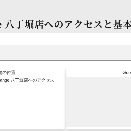
ge 八丁堀店
へのアクセスと基
舗の位置
Go