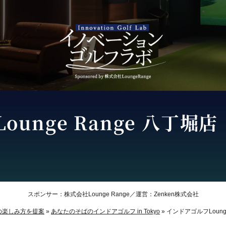
Lounge Range 八丁堀店
スポンサー：株式会社Lounge Range／運営：Zenken株式会社
の楽しみ方を提案
»
あなたのそばのインドアゴルフ in Tokyo
»
インドアゴルフ
Loun